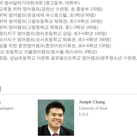
12회 전국 영어말하기대회개최 (중고등부, 대학부)
산 해운대교육청 위탁 영어캠프(금련산 수련원, 초.중등부 250명)
경교육청 위탁 영어캠프(문경새재 유스호스텔, 초5학년 60명)
령교육청 위탁 영어캠프(고령초등학교 체육관, 초3~6학년 200명)
령교육청 위탁 영어캠프(고령중학교 체육관, 중1~3학년 100명)
주교육청 청리지구 영어캠프(청리초등학교 강당, 초3~6학년 100명)
주교육청 모서지구 영어캠프(모서초등학교 체육관, 초3~6학년 100명)
어마을 조성을 위한 춘천영어캠프(춘천어린이회관, 초4~6학년 150명)
주 장양,고산 초등학교 겨울영어캠프(동서울 레스피아, 6학년)
 횡성, 성북, 창림, 성남초등학교 다문화 글로벌선도학교 영어캠프(원주청소년 수련원
개
g
Joseph Chang
ashington
University of Texas
U.S.A